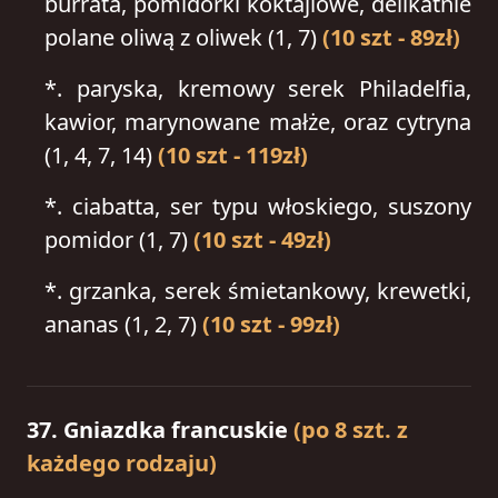
burrata, pomidorki koktajlowe, delikatnie
polane oliwą z oliwek (1, 7)
(10 szt - 89zł)
*.
paryska, kremowy serek Philadelfia,
kawior, marynowane małże, oraz cytryna
(1, 4, 7, 14)
(10 szt - 119zł)
*.
ciabatta, ser typu włoskiego, suszony
pomidor (1, 7)
(10 szt - 49zł)
*.
grzanka, serek śmietankowy, krewetki,
ananas (1, 2, 7)
(10 szt - 99zł)
37. Gniazdka francuskie
(po 8 szt. z
każdego rodzaju)