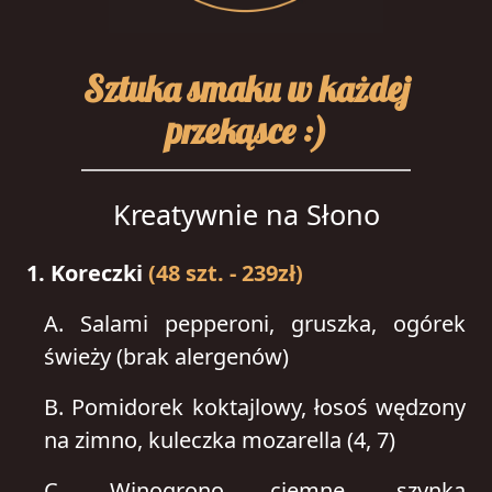
Sztuka smaku w każdej
przekąsce :)
Kreatywnie na Słono
1. Koreczki
(48 szt. - 239zł)
A.
Salami pepperoni, gruszka, ogórek
świeży (brak alergenów)
B.
Pomidorek koktajlowy, łosoś wędzony
na zimno, kuleczka mozarella (4, 7)
C.
Winogrono ciemne, szynka