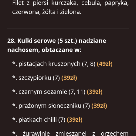
Filet z piersi kurczaka, cebula, papryka,
czerwona, żółta i zielona.
28. Kulki serowe (5 szt.) nadziane
nachosem, obtaczane w:
*.
pistacjach kruszonych (7, 8)
(49zł)
*.
szczypiorku (7)
(39zł)
*.
czarnym sezamie (7, 11)
(39zł)
*.
prażonym słoneczniku (7)
(39zł)
*.
płatkach chilli (7)
(39zł)
*.
żurawinie zmieszanej z orzechem